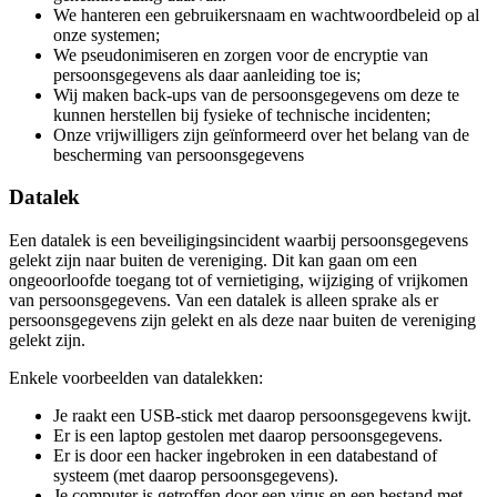
We hanteren een gebruikersnaam en wachtwoordbeleid op al
onze systemen;
We pseudonimiseren en zorgen voor de encryptie van
persoonsgegevens als daar aanleiding toe is;
Wij maken back-ups van de persoonsgegevens om deze te
kunnen herstellen bij fysieke of technische incidenten;
Onze vrijwilligers zijn geïnformeerd over het belang van de
bescherming van persoonsgegevens
Datalek
Een datalek is een beveiligingsincident waarbij persoonsgegevens
gelekt zijn naar buiten de vereniging. Dit kan gaan om een
ongeoorloofde toegang tot of vernietiging, wijziging of vrijkomen
van persoonsgegevens. Van een datalek is alleen sprake als er
persoonsgegevens zijn gelekt en als deze naar buiten de vereniging
gelekt zijn.
Enkele voorbeelden van datalekken:
Je raakt een USB-stick met daarop persoonsgegevens kwijt.
Er is een laptop gestolen met daarop persoonsgegevens.
Er is door een hacker ingebroken in een databestand of
systeem (met daarop persoonsgegevens).
Je computer is getroffen door een virus en een bestand met